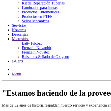
Kit de Reparación Tuberias
Laminados para Juntas
Productos Automotrices
Productos en PTFE
Sellos Mecanicos
Servicios
Nosotros
Descargas
Micrositios
Latty Filcoat
Frenzelit Novaphit
Frenzelit Novatec
Raisamex Sellado de Oxigeno
e-Certs
Menu
"Estamos haciendo de la proveedu
Mas de 32 años de historia respaldan nuestro servicio y experiencia en